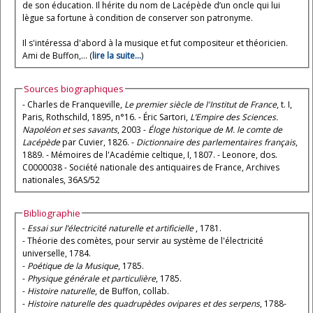
de son éducation. Il hérite du nom de Lacépède d’un oncle qui lui
lègue sa fortune à condition de conserver son patronyme.
Il s'intéressa d'abord à la musique et fut compositeur et théoricien.
Ami de Buffon,... (
lire la suite...
)
Sources biographiques
- Charles de Franqueville,
Le premier siècle de l'Institut de France
, t. I,
Paris, Rothschild, 1895, n°16. - Éric Sartori,
L’Empire des Sciences.
Napoléon et ses savants
, 2003 -
Éloge historique de M. le comte de
Lacépède
par Cuvier, 1826. -
Dictionnaire des parlementaires français
,
1889. - Mémoires de l'Académie celtique, I, 1807. - Leonore, dos.
C0000038 - Société nationale des antiquaires de France, Archives
nationales, 36AS/52
Bibliographie
-
Essai sur l’électricité naturelle et artificielle
, 1781.
- Théorie des comètes, pour servir au système de l'électricité
universelle, 1784.
-
Poétique de la Musique
, 1785.
-
Physique générale et particulière
, 1785.
-
Histoire naturelle
, de Buffon, collab.
-
Histoire naturelle des quadrupèdes ovipares et des serpens
, 1788-