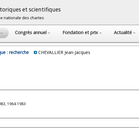
oriques et scientifiques
cole nationale des chartes
Congrès annuel
Fondation et prix
Actualité
s
ue : recherche
CHEVALLIER Jean-Jacques
83, 1964-1983