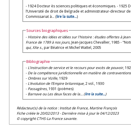
- 1924 Docteur ès sciences politiques et économiques. - 1925 Do
l’Université de droit de Belgrade et administrateur-directeur de 
Commissariat à... (
lire la suite...
)
Sources biographiques
-
Histoire des idées et idées sur l'histoire : études offertes à Jea
France de 1789 à nos jours
, Jean-Jacques Chevallier, 1985 - "Not
qui, XXe s.
, par Béatrice et Michel Wattel, 2005
Bibliographie
-
L’instruction de service et le recours pour excès de pouvoir
, 19
-
De la compétence juridictionnelle en matière de contraventions
-
Ombres sur Vizille
, 1929
-
L’évolution de l’Empire britannique
, 2 vol., 1930
-
Passagères
, 1931 (poèmes)
-
Barnave ou Les deux faces de la... (
lire la suite...
)
Rédacteur(s) de la notice : Institut de France, Martine François
Fiche créée le 20/02/2013 - Dernière mise à jour le 04/12/2023
© copyright CTHS-La France savante.