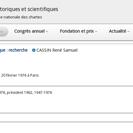
oriques et scientifiques
cole nationale des chartes
Congrès annuel
Fondation et prix
Actualité
s
ue : recherche
CASSIN René Samuel
20 février 1976 à Paris
76, président 1962, 1947-1976