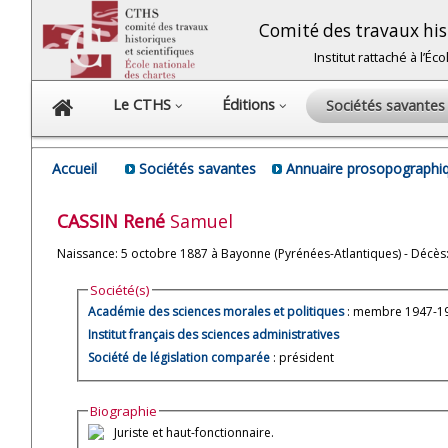
Comité des travaux hist
Institut rattaché à l’É
Le CTHS
Éditions
Sociétés savante
Accueil
Sociétés savantes
Annuaire prosopographiq
CASSIN
René
Samuel
Naissance: 5 octobre 1887 à Bayonne (Pyrénées-Atlantiques) - Décès: 
Société(s)
Académie des sciences morales et politiques
: membre 1947-19
Institut français des sciences administratives
Société de législation comparée
: président
Biographie
Juriste et haut-fonctionnaire.