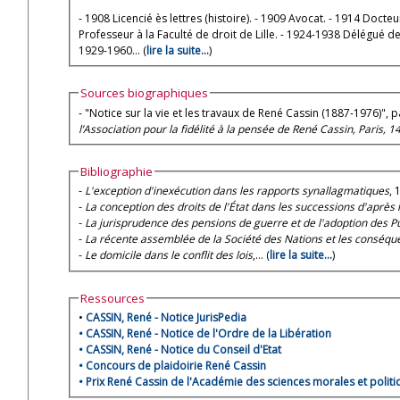
- 1908 Licencié ès lettres (histoire). - 1909 Avocat. - 1914 Doct
Professeur à la Faculté de droit de Lille. - 1924-1938 Délégué d
1929-1960... (
lire la suite...
)
Sources biographiques
- "Notice sur la vie et les travaux de René Cassin (1887-1976)", pa
l’Association pour la fidélité à la pensée de René Cassin, Paris,
Bibliographie
-
L'exception d'inexécution dans les rapports synallagmatiques
, 
-
La conception des droits de l'État dans les successions d'après l
-
La jurisprudence des pensions de guerre et de l'adoption des Pu
-
La récente assemblée de la Société des Nations et les conséque
-
Le domicile dans le conflit des lois
,... (
lire la suite...
)
Ressources
•
CASSIN, René - Notice JurisPedia
•
CASSIN, René - Notice de l'Ordre de la Libération
•
CASSIN, René - Notice du Conseil d'Etat
•
Concours de plaidoirie René Cassin
•
Prix René Cassin de l'Académie des sciences morales et politi