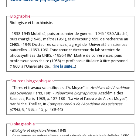
Biographie
Biologiste et biochimiste.
- 1938-1945 Mobilisé, puis prisonnier de guerre. - 1945-1980 Attaché,
puis chargé (1948), maître (1951), et directeur (1955) de recherche au
CNRS. - 1949 Docteur ès sciences ; agrégé de l’Université en sciences
naturelles. - 1953-1961 Fondateur et directeur du laboratoire de
photosynthèse du CNRS. - 1956-1961 Maître de conférences, puis
professeur sans chaire (1958) et professeur titulaire à titre personnel
(1960) à l'Université de... (
lire la suite...
)
Sources biographiques
- "Titres et travaux scientifiques d'A. Moyse", in
Archives de l'Académie
des Sciences
, Paris, 1981 -
Répertoire biographique
, Académie des
Sciences, Paris, 1989, p. 187-188 - “La vie et l’œuvre de Alexis Moyse”,
par Michel Thellier, in
Comptes rendus de l'Académie des sciences
(CRAS)
9, 1992, n° 5, p. 439-443
Bibliographie
-
Biologie et physico-chimie
, 1948
-
Respiration et métabolisme azoté : étude de physiologie foliaire
, 1950