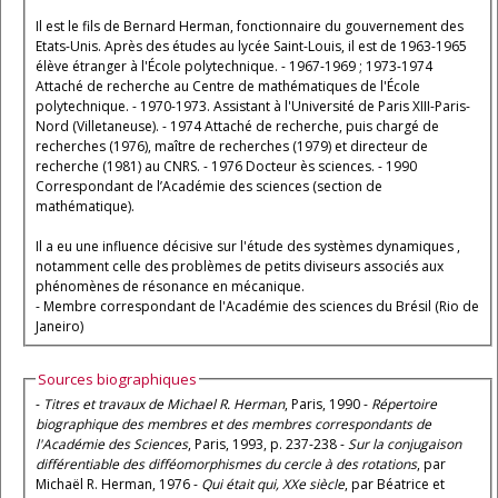
Il est le fils de Bernard Herman, fonctionnaire du gouvernement des
Etats-Unis. Après des études au lycée Saint-Louis, il est de 1963-1965
élève étranger à l'École polytechnique. - 1967-1969 ; 1973-1974
Attaché de recherche au Centre de mathématiques de l'École
polytechnique. - 1970-1973. Assistant à l'Université de Paris XIII-Paris-
Nord (Villetaneuse). - 1974 Attaché de recherche, puis chargé de
recherches (1976), maître de recherches (1979) et directeur de
recherche (1981) au CNRS. - 1976 Docteur ès sciences. - 1990
Correspondant de l’Académie des sciences (section de
mathématique).
Il a eu une influence décisive sur l'étude des systèmes dynamiques ,
notamment celle des problèmes de petits diviseurs associés aux
phénomènes de résonance en mécanique.
- Membre correspondant de l'Académie des sciences du Brésil (Rio de
Janeiro)
Sources biographiques
-
Titres et travaux de Michael R. Herman
, Paris, 1990 -
Répertoire
biographique des membres et des membres correspondants de
l'Académie des Sciences
, Paris, 1993, p. 237-238 -
Sur la conjugaison
différentiable des difféomorphismes du cercle à des rotations
, par
Michaël R. Herman, 1976 -
Qui était qui, XXe siècle
, par Béatrice et