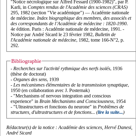
"Notice nécrologique sur Alfred Fessard (1900-1982)", par P.
Karli, in
Comptes rendus de l'Académie des sciences (CRAS)
295, 1982 (section "Vie académique") — Académie nationale
de médecine.
Index biographique des membres, des associés et
des correspondants de l’Académie de médecine : 1820-1990
.
4e édition. Paris : Académie nationale de médecine, 1991. -
Notice par André Sicard le 23 février 1982,
Bulletin de
l'Académie nationale de médecine
, 1982, tome 166-N°2, p.
292.
Bibliographie
-
Recherches sur l'activité rythmique des nerfs isolés
, 1936
(thèse de doctorat)
-
Organes des sens
, 1939
-
Les mécanismes élémentaires de la transmission synaptique
,
1950 (en collaboration avec J. Posternak)
- "Mechanisms of nervous integration and conscious
experience" in
Brain Mechanisms and Consciousness
, 1954
- "Ultrastructures et fonctions du neurone" in
Problèmes de
structures, d'ultrastructures et de fonctions... (
lire la suite...
)
Rédacteur(s) de la notice : Académie des sciences, Hervé Danesi,
André Sicard