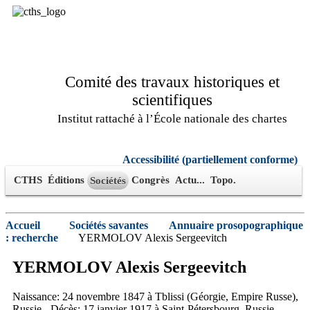
Comité des travaux historiques et
scientifiques
Institut rattaché à l’École nationale des chartes
Accessibilité (partiellement conforme)
CTHS
Éditions
Congrès
Actu...
Topo.
Sociétés
Accueil
Sociétés savantes
Annuaire prosopographique
: recherche
YERMOLOV Alexis Sergeevitch
YERMOLOV
Alexis
Sergeevitch
Naissance: 24 novembre 1847 à Tblissi (Géorgie, Empire Russe),
Russie - Décès: 17 janvier 1917 à Saint-Pétersbourg, Russie