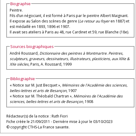
Biographie
Peintre.
Fils d’un négociant, il est formé à Paris par le peintre Albert Maignant.
Il expose au Salon des scènes de genre (
Le retour au foyer
en 1887) et
est médaillé en 1893, 1896 et 1907.
Il avait ses ateliers à Paris au 48, rue Cardinet et 59, rue Blanche (18e).
Sources biographiques
André Roussard,
Dictionnaire des peintres à Montmartre. Peintres,
sculpteurs, graveurs, dessinateurs, illustrateurs, plasticiens, aux XIXe &
XXe siècles
, Paris, A. Roussard, 1999
Bibliographie
« Notice sur M. Just Becquet »,
Mémoires de l'Académie des sciences,
belles-lettres et arts de Besançon
, 1907
« Notice sur M. Théobald Chartran »,
Mémoires de l'Académie des
sciences, belles-lettres et arts de Besançon
, 1908
Rédacteur(s) de la notice : Ruth Fiori
Fiche créée le 21/09/2011 - Dernière mise à jour le 03/10/2023
© copyright CTHS-La France savante.