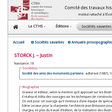
Comité des travaux hist
Institut rattaché à l’É
Le CTHS
Éditions
Sociétés savante
Accueil
Sociétés savantes
Annuaire prosopographiq
STORCK
J. – Justin
Naissance: 18
Société(s)
Société des amis des monuments parisiens
: adhérent (1887), 
Biographie
Graveur et éditeur, selon la mention qu’il apposait sur les illustr
Il réalisa et édita des ouvrages sur les techniques de construc
On voit pour cet ouvrage qu'il s’entoura d’une équipe de spécia
Edme Lecœur pour la charpente, l’architecte Jean Bréasson pour l’
chargea, en plus du travail d’édition, de la réalisation des illus