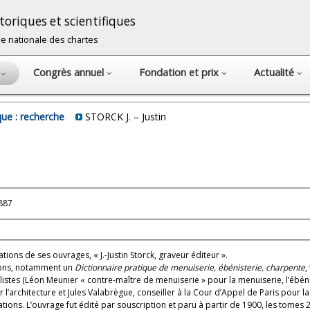
oriques et scientifiques
cole nationale des chartes
Congrès annuel
Fondation et prix
Actualité
s
ue : recherche
STORCK J. – Justin
1887
ations de ses ouvrages, « J.-Justin Storck, graveur éditeur ».
tions, notamment un
Dictionnaire pratique de menuiserie, ébénisterie, charpente
,
listes (Léon Meunier « contre-maître de menuiserie » pour la menuiserie, l’ébéni
architecture et Jules Valabrègue, conseiller à la Cour d’Appel de Paris pour la l
trations. L’ouvrage fut édité par souscription et paru à partir de 1900, les tomes 