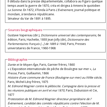
Il débuta dans la presse départementale, collabora au Figaro quelque
temps avant la guerre de 1870, créa et dirigea à Amiens le quotidien
La Somme
. En 1872, il fonda à Paris
L’Evénement
, journal politique et
mondain, à tendance républicaine.
Sénateur du Var de 1891 à 1895.
Sources biographiques
Gustave Vapereau (dir.),
Dictionnaire universel des contemporains
, 6e
édition, Paris, Hachette, 1893 Jean Jolly (dir),
Dictionnaire des
Parlementaires français […] de 1889 à 1940
, Paris, Presses
universitaires de France, 1960-1968
Bibliographie
Dante et le Moyen Âge
, Paris, Garnier frères, 1860
« L'Exposition internationale de pêche de Boulogne-sur-mer »,
La
Presse
, Paris, Guillaumin, 1866
Histoire d'une commune de France (Boulogne-sur-mer) au XVIIIe siècle
,
Paris, Michel-Lévy frères, 1875
M. Edmond Magnier contre le plébiscite. Campagne dans la presse et
les réunions publiques en avril et mai 1870
, Paris, Dubuisson et Cie,
1877
Protestation de M. Edmond Magnier directeur-propriétaire de l'
Évènement, candidat des comités républicains contre l'élection de M.