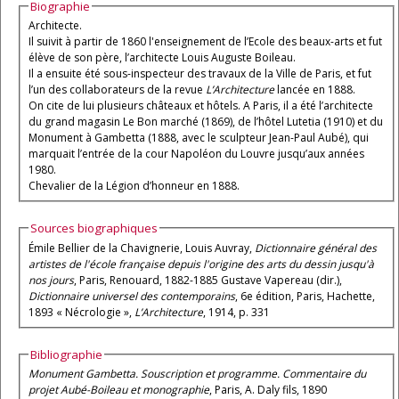
Biographie
Architecte.
Il suivit à partir de 1860 l'enseignement de l’Ecole des beaux-arts et fut
élève de son père, l’architecte Louis Auguste Boileau.
Il a ensuite été sous-inspecteur des travaux de la Ville de Paris, et fut
l’un des collaborateurs de la revue
L’Architecture
lancée en 1888.
On cite de lui plusieurs châteaux et hôtels. A Paris, il a été l’architecte
du grand magasin Le Bon marché (1869), de l’hôtel Lutetia (1910) et du
Monument à Gambetta (1888, avec le sculpteur Jean-Paul Aubé), qui
marquait l’entrée de la cour Napoléon du Louvre jusqu’aux années
1980.
Chevalier de la Légion d’honneur en 1888.
Sources biographiques
Émile Bellier de la Chavignerie, Louis Auvray,
Dictionnaire général des
artistes de l'école française depuis l'origine des arts du dessin jusqu'à
nos jours
, Paris, Renouard, 1882-1885 Gustave Vapereau (dir.),
Dictionnaire universel des contemporains
, 6e édition, Paris, Hachette,
1893 « Nécrologie »,
L’Architecture
, 1914, p. 331
Bibliographie
Monument Gambetta. Souscription et programme. Commentaire du
projet Aubé-Boileau et monographie
, Paris, A. Daly fils, 1890