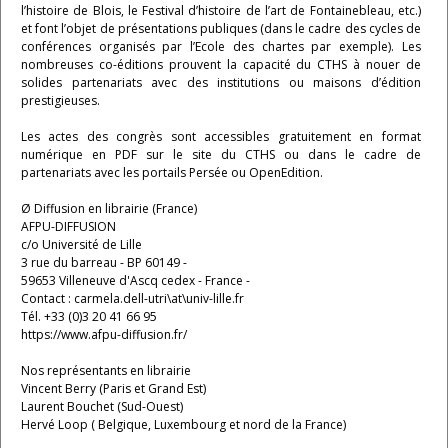
l’histoire de Blois, le Festival d’histoire de l’art de Fontainebleau, etc.)
et font l’objet de présentations publiques (dans le cadre des cycles de
conférences organisés par l’Ecole des chartes par exemple). Les
nombreuses co-éditions prouvent la capacité du CTHS à nouer de
solides partenariats avec des institutions ou maisons d’édition
prestigieuses.
Les actes des congrès sont accessibles gratuitement en format
numérique en PDF sur le site du CTHS ou dans le cadre de
partenariats avec les portails Persée ou OpenEdition.
Ø Diffusion en librairie (France)
AFPU-DIFFUSION
c/o Université de Lille
3 rue du barreau - BP 60149 -
59653 Villeneuve d'Ascq cedex - France -
Contact : carmela.dell-utri\at\univ-lille.fr
Tél. +33 (0)3 20 41 66 95
https://www.afpu-diffusion.fr/
Nos représentants en librairie
Vincent Berry (Paris et Grand Est)
Laurent Bouchet (Sud-Ouest)
Hervé Loop ( Belgique, Luxembourg et nord de la France)