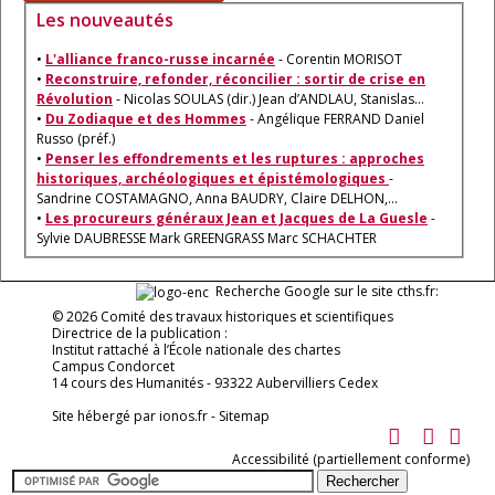
Les nouveautés
•
L'alliance franco-russe incarnée
- Corentin MORISOT
•
Reconstruire, refonder, réconcilier : sortir de crise en
Révolution
- Nicolas SOULAS (dir.) Jean d’ANDLAU, Stanislas…
•
Du Zodiaque et des Hommes
- Angélique FERRAND Daniel
Russo (préf.)
•
Penser les effondrements et les ruptures : approches
historiques, archéologiques et épistémologiques
-
Sandrine COSTAMAGNO, Anna BAUDRY, Claire DELHON,…
•
Les procureurs généraux Jean et Jacques de La Guesle
-
Sylvie DAUBRESSE Mark GREENGRASS Marc SCHACHTER
Recherche Google sur le site cths.fr:
© 2026 Comité des travaux historiques et scientifiques
Directrice de la publication :
Institut rattaché à l’École nationale des chartes
Campus Condorcet
14 cours des Humanités - 93322 Aubervilliers Cedex
Site hébergé par
ionos.fr
-
Sitemap
Accessibilité (partiellement conforme)