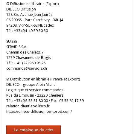
Ø Diffusion en librairie (Export)
DILISCO Diffusion
128 Bis, Avenue Jean Jaurès
CS 20065 - Parc Carré Ivry - Bât. J4
94208 IVRY-SUR-SEINE cedex
Tél : +33 (0)1 49 59 50 50
SUISSE
SERVIDIS S.A.
Chemin des Chalets, 7
1279 Chavannes-de-Bogis
Tél : + 41 (22) 960 95 25
commande@servidis.ch
Ø Distribution en librairie (France et Export)
DILISCO - groupe Albin Michel
Logistique et service commandes
Rue du Limousin - 23220 Cheniers
Tél : +33 (0)5 55 51 80 00 / Fax : 05 55 62 17 39
relation.client\at\dilisco.fr
https://dilisco-diffusion.centprod.com/
Le catalogue du cths