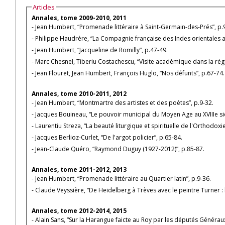
Articles
Annales, tome 2009-2010, 2011
- Jean Humbert, “Promenade littéraire à Saint-Germain-des-Prés”, p.
- Philippe Haudrère, “La Compagnie française des Indes orientales aux
- Jean Humbert, “Jacqueline de Romilly”, p.47-49.
- Marc Chesnel, Tiberiu Costachescu, “Visite académique dans la régi
- Jean Flouret, Jean Humbert, François Huglo, “Nos défunts”, p.67-74.
Annales, tome 2010-2011, 2012
- Jean Humbert, “Montmartre des artistes et des poètes”, p.9-32.
- Jacques Bouineau, “Le pouvoir municipal du Moyen Age au XVIIIe sièc
- Laurentiu Streza, “La beauté liturgique et spirituelle de l'Orthodox
- Jacques Berlioz-Curlet, “De l'argot policier”, p.65-84.
- Jean-Claude Quéro, “Raymond Duguy (1927-2012)”, p.85-87.
Annales, tome 2011-2012, 2013
- Jean Humbert, “Promenade littéraire au Quartier latin”, p.9-36.
- Claude Veyssière, “De Heidelberg à Trèves avec le peintre Turner : l
Annales, tome 2012-2014, 2015
- Alain Sans, “Sur la Harangue faicte au Roy par les députés Généra