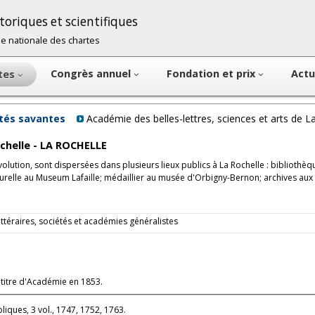
oriques et scientifiques
cole nationale des chartes
Congrès annuel
Fondation et prix
Actu
ntes
étés savantes
Académie des belles-lettres, sciences et arts de 
ochelle - LA ROCHELLE
évolution, sont dispersées dans plusieurs lieux publics à La Rochelle : bibliothèq
turelle au Museum Lafaille; médaillier au musée d'Orbigny-Bernon; archives aux
littéraires, sociétés et académies généralistes
n titre d'Académie en 1853.
liques, 3 vol., 1747, 1752, 1763.