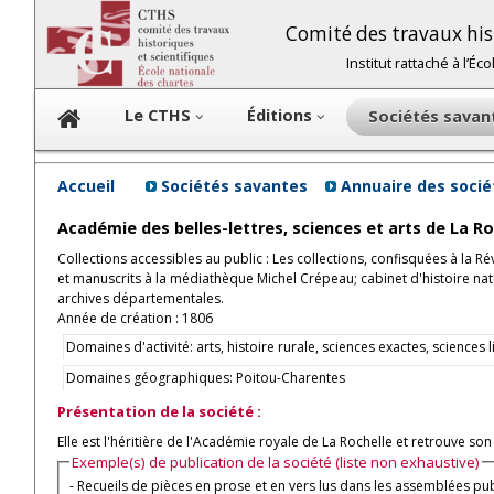
Comité des travaux hist
Institut rattaché à l’É
Le CTHS
Éditions
Sociétés sava
Accueil
Sociétés savantes
Annuaire des soci
Académie des belles-lettres, sciences et arts de La R
Collections accessibles au public : Les collections, confisquées à la R
et manuscrits à la médiathèque Michel Crépeau; cabinet d'histoire na
archives départementales.
Année de création : 1806
Domaines d'activité: arts, histoire rurale, sciences exactes, sciences 
Domaines géographiques: Poitou-Charentes
Présentation de la société :
Elle est l'héritière de l'Académie royale de La Rochelle et retrouve so
Exemple(s) de publication de la société (liste non exhaustive)
- Recueils de pièces en prose et en vers lus dans les assemblées pub