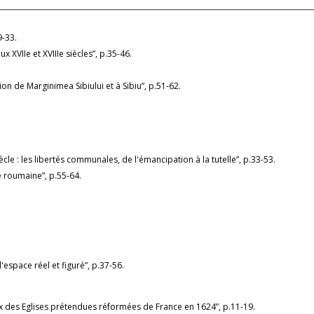
9-33.
 XVIIe et XVIIIe siècles”, p.35-46.
on de Marginimea Sibiului et à Sibiu”, p.51-62.
le : les libertés communales, de l'émancipation à la tutelle”, p.33-53.
ie roumaine”, p.55-64.
'espace réel et figuré”, p.37-56.
ux des Eglises prétendues réformées de France en 1624”, p.11-19.